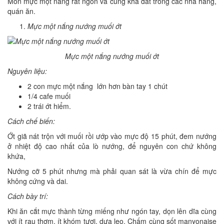
Món mực một nắng rất ngon và cũng khá đắt trong các nhà hàng,
quán ăn.
Mực một nắng nướng muối ớt
Mực một nắng nướng muối ớt
Nguyên liệu:
2 con mực một nắng lớn hơn bàn tay 1 chút
1/4 cafe muối
2 trái ớt hiểm.
Cách chế biến:
Ớt giã nát trộn với muối rồi ướp vào mực độ 15 phút, đem nướng
ở nhiệt độ cao nhất của lò nướng, để nguyên con chứ không
khứa,
Nướng cỡ 5 phút nhưng mà phải quan sát là vừa chín để mực
không cứng và dai.
Cách bày trí:
Khi ăn cắt mực thành từng miếng như ngón tay, dọn lên dĩa cùng
với ít rau thơm, ít khóm tươi, dưa leo. Chấm cùng sốt manyonaise