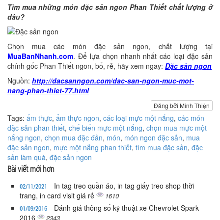
Tìm mua những món đặc sản ngon Phan Thiết chất lượng ở
đâu?
Chọn mua các món đặc sản ngon, chất lượng tại
MuaBanNhanh.com
. Để lựa chọn nhanh nhất các loại đặc sản
chính gốc Phan Thiết ngon, bổ, rẻ, hãy xem ngay:
Đặc sản ngon
Nguồn:
http://dacsanngon.com/dac-san-ngon-muc-mot-
nang-phan-thiet-77.html
Đăng bởi Minh Thiện
Tags:
ẩm thực
,
ẩm thực ngon
,
các loại mực một nắng
,
các món
đặc sản phan thiết
,
chế biến mực một nắng
,
chọn mua mực một
nắng ngon
,
chọn mua đặc đản
,
món
,
món ngon đặc sản
,
mua
đặc sản ngon
,
mực một nắng phan thiết
,
tìm mua đặc sản
,
đặc
sản làm quà
,
đặc sản ngon
Bài viết mới hơn
In tag treo quần áo, in tag giấy treo shop thời
02/11/2021
trang, in card visit giá rẻ
1610
Đánh giá thông số kỹ thuật xe Chevrolet Spark
01/09/2016
2016
2343