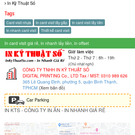
In Kỹ Thuật Số
Tags
Card visit nhựa
In card visit lấy gấp
In card visit lấy liền
In nhanh card visit
Thiết kế card visit
In card visit giá rẻ, in nhanh lấy liền, in offset
Giờ làm việc
Thứ 2 - Thứ 7 : 8h - 19h
(Chủ nhật nghỉ)
CÔNG TY TNHH IN KỸ THUẬT SỐ
DIGITAL PRINTING Co., LTD
Tax / MST: 0310 989 626
365 Lê Quang Định, phường 5, quận Bình Thạnh,
TPHCM
(Xem bản đồ)
Car Parking
IN KTS - CÔNG TY IN ẤN - IN NHANH GIÁ RẺ