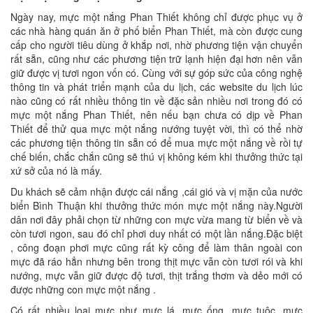
Ngày nay, mực một nắng Phan Thiết không chỉ được phục vụ ở
các nhà hàng quán ăn ở phố biển Phan Thiết, mà còn được cung
cấp cho người tiêu dùng ở khắp nơi, nhờ phương tiện vận chuyển
rất sẵn, cũng như các phương tiện trữ lạnh hiện đại hơn nên vẫn
giữ được vị tươi ngon vốn có. Cùng với sự góp sức của công nghệ
thông tin và phát triển mạnh của du lịch, các website du lịch lúc
nào cũng có rất nhiều thông tin về đặc sản nhiều nơi trong đó có
mực một nắng Phan Thiết, nên nếu bạn chưa có dịp về Phan
Thiết để thử qua mực một nắng nướng tuyệt vời, thì có thể nhờ
các phương tiện thông tin sẵn có để mua mực một nắng về rồi tự
chế biến, chắc chắn cũng sẽ thú vị không kém khi thưởng thức tại
xứ sở của nó là mấy.
Du khách sẽ cảm nhận được cái nắng ,cái gió và vị mặn của nước
biển Bình Thuận khi thưởng thức món mực một nắng này.Người
dân nơi đây phải chọn từ những con mực vừa mang từ biển về và
còn tươi ngon, sau đó chỉ phơi duy nhất có một lần nắng.Đặc biệt
, công đoạn phơi mực cũng rất kỳ công để làm thân ngoài con
mực đã ráo hẳn nhưng bên trong thịt mực vẫn còn tươi rói và khi
nướng, mực vẫn giữ được độ tươi, thịt trắng thơm và dẻo mới có
được những con mực một nắng .
Có rất nhiều loại mực như mực lá, mực ống, mực tuộc, mực