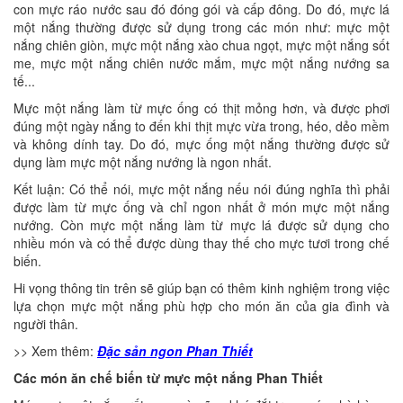
con mực ráo nước sau đó đóng gói và cấp đông. Do đó, mực lá
một nắng thường được sử dụng trong các món như: mực một
nắng chiên giòn, mực một nắng xào chua ngọt, mực một nắng sốt
me, mực một nắng chiên nước mắm, mực một nắng nướng sa
tế...
Mực một nắng làm từ mực ống có thịt mỏng hơn, và được phơi
đúng một ngày nắng to đến khi thịt mực vừa trong, héo, dẻo mềm
và không dính tay. Do đó, mực ống một nắng thường được sử
dụng làm mực một nắng nướng là ngon nhất.
Kết luận: Có thể nói, mực một nắng nếu nói đúng nghĩa thì phải
được làm từ mực ống và chỉ ngon nhất ở món mực một nắng
nướng. Còn mực một nắng làm từ mực lá được sử dụng cho
nhiều món và có thể được dùng thay thế cho mực tươi trong chế
biến.
Hi vọng thông tin trên sẽ giúp bạn có thêm kinh nghiệm trong việc
lựa chọn mực một nắng phù hợp cho món ăn của gia đình và
người thân.
>> Xem thêm:
Đặc sản ngon Phan Thiết
Các món ăn chế biến từ mực một nắng
Phan Thiết