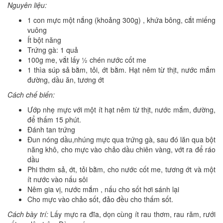
Nguyên liệu:
1 con mực một nắng (khoảng 300g) , khứa bông, cắt miếng
vuông
Ít bột năng
Trứng gà: 1 quả
100g me, vắt lấy ½ chén nước cốt me
1 thìa súp sả bằm, tỏi, ớt bằm. Hạt nêm từ thịt, nước mắm
đường, dầu ăn, tương ớt
Cách chế biến
:
Ướp nhẹ mực với một ít hạt nêm từ thịt, nước mắm, đường,
để thấm 15 phút.
Đánh tan trứng
Đun nóng dầu,nhúng mực qua trứng gà, sau đó lăn qua bột
năng khô, cho mực vào chảo dầu chiên vàng, vớt ra để ráo
dầu
Phi thơm sả, ớt, tỏi bằm, cho nước cốt me, tương ớt và một
ít nước vào nấu sôi
Nêm gia vị, nước mắm , nấu cho sốt hơi sánh lại
Cho mực vào chảo sốt, đảo đều cho thấm sốt.
Cách bày trí:
Lấy mực ra đĩa, dọn cùng ít rau thơm, rau răm, rưới