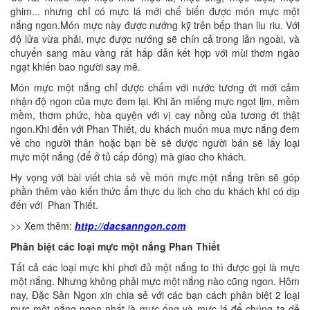
ghim... nhưng chỉ có mực lá mới chế biến được món mực một
nắng ngon.Món mực này được nướng kỹ trên bếp than liu riu. Với
độ lửa vừa phải, mực được nướng sẽ chín cả trong lẫn ngoài, và
chuyển sang màu vàng rất hấp dẫn kết hợp với mùi thơm ngào
ngạt khiến bao người say mê.
Món mực một nắng chỉ được chấm với nước tương ớt mới cảm
nhận độ ngon của mực đem lại. Khi ăn miếng mực ngọt lịm, mềm
mềm, thơm phức, hòa quyện với vị cay nồng của tương ớt thật
ngon.Khi đến với Phan Thiết, du khách muốn mua mực nắng đem
về cho người thân hoặc bạn bè sẽ được người bán sẽ lấy loại
mực một nắng (để ở tủ cấp đông) mà giao cho khách.
Hy vọng với bài viết chia sẻ về món mực một nắng trên sẽ góp
phần thêm vào kiến thức ẩm thực du lịch cho du khách khi có dịp
đến với Phan Thiết.
>> Xem thêm:
http://dacsanngon.com
Phân biệt các loại mực một nắng
Phan Thiết
Tất cả các loại mực khi phơi đủ một nắng to thì được gọi là mực
một nắng. Nhưng không phải mực một nắng nào cũng ngon. Hôm
nay, Đặc Sản Ngon xin chia sẻ với các bạn cách phân biệt 2 loại
mực một nắng ngon nhất là mực ống và mực lá để chúng ta dễ