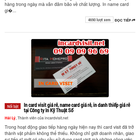
hàng trong ngày mà vẫn đảm bảo về chất lượng. In name card
gi�...
4690 lượt xem
ĐỌC TIẾP
In card visit giá rẻ, name card giá rẻ, in danh thiếp giá rẻ
Nổi bật
tại Công ty In Kỹ Thuật Số
Hải Lý
, Thành viên của incardvisit.net
Trong hoạt động giao tiếp hàng ngày hiện nay thì card visit đã trở
thành vật phẩm không thể thiếu. Không chỉ giới doanh nhân, giao
sư tiến sĩ mới có nhu cầu sử dụng card visit mà những công việc,