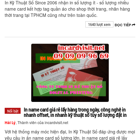
In Kỹ Thuật Số Since 2006 nhận in số lượng ít - số lượng nhiều
name card kết hợp tag quần áo cho shop thời trang, nhãn hàng
thời trang tại TPHCM cũng như trên toàn quốc.
1640 lượt xem
ĐỌC TIẾP
In name card giá rẻ lấy hàng trong ngày, công nghệ in
Nổi bật
nhanh offset, in nhanh kỹ thuật số tùy số lượng đặt in
Hải Lý
, Thành viên của incardvisit.net
Với hệ thống máy móc hiện đại, In Kỹ Thuật Số đáp ứng được mọi
yêu cầu in ấn name card số lượng lớn, in name card giá rẻ lấy