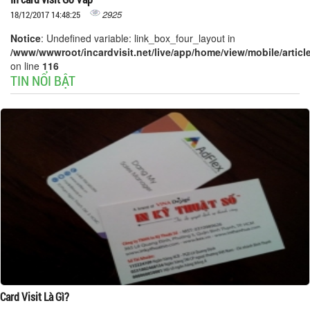
2925
18/12/2017 14:48:25
Notice
: Undefined variable: link_box_four_layout in
/www/wwwroot/incardvisit.net/live/app/home/view/mobile/article
on line
116
TIN NỔI BẬT
Card Visit Là Gì?