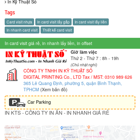
In Kỹ Thuật Số
Tags
Card visit nhựa
In card visit lấy gấp
In card visit lấy liền
In nhanh card visit
Thiết kế card visit
In card visit giá rẻ, in nhanh lấy liền, in offset
Giờ làm việc
Thứ 2 - Thứ 7 : 8h - 19h
(Chủ nhật nghỉ)
CÔNG TY TNHH IN KỸ THUẬT SỐ
DIGITAL PRINTING Co., LTD
Tax / MST: 0310 989 626
365 Lê Quang Định, phường 5, quận Bình Thạnh,
TPHCM
(Xem bản đồ)
Car Parking
IN KTS - CÔNG TY IN ẤN - IN NHANH GIÁ RẺ