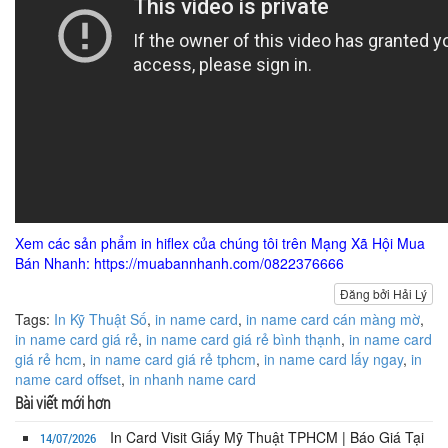
Xem các sản phẩm in hiflex của chúng tôi trên Mạng Xã Hội Mua
Bán Nhanh: https://muabannhanh.com/0822376666
Đăng bởi Hải Lý
Tags:
In Kỹ Thuật Số
,
in name card
,
in name card cán màng mờ
,
in name card giá rẻ
,
in name card giá rẻ bình thạnh
,
in name card
giá rẻ hcm
,
in name card giá rẻ tphcm
,
in name card lấy ngay
,
in
name card offset
,
in nhanh name card
Bài viết mới hơn
In Card Visit Giấy Mỹ Thuật TPHCM | Báo Giá Tại
14/07/2026