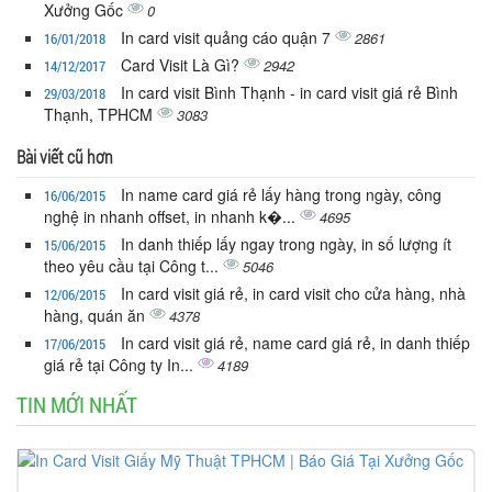
Xưởng Gốc
0
In card visit quảng cáo quận 7
2861
16/01/2018
Card Visit Là Gì?
2942
14/12/2017
In card visit Bình Thạnh - in card visit giá rẻ Bình
29/03/2018
Thạnh, TPHCM
3083
Bài viết cũ hơn
In name card giá rẻ lấy hàng trong ngày, công
16/06/2015
nghệ in nhanh offset, in nhanh k�...
4695
In danh thiếp lấy ngay trong ngày, in số lượng ít
15/06/2015
theo yêu cầu tại Công t...
5046
In card visit giá rẻ, in card visit cho cửa hàng, nhà
12/06/2015
hàng, quán ăn
4378
In card visit giá rẻ, name card giá rẻ, in danh thiếp
17/06/2015
giá rẻ tại Công ty In...
4189
TIN MỚI NHẤT