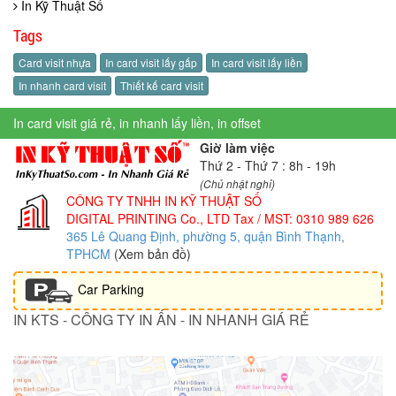
In Kỹ Thuật Số
Tags
Card visit nhựa
In card visit lấy gấp
In card visit lấy liền
In nhanh card visit
Thiết kế card visit
In card visit giá rẻ, in nhanh lấy liền, in offset
Giờ làm việc
Thứ 2 - Thứ 7 : 8h - 19h
(Chủ nhật nghỉ)
CÔNG TY TNHH IN KỸ THUẬT SỐ
DIGITAL PRINTING Co., LTD
Tax / MST: 0310 989 626
365 Lê Quang Định, phường 5, quận Bình Thạnh,
TPHCM
(Xem bản đồ)
Car Parking
IN KTS - CÔNG TY IN ẤN - IN NHANH GIÁ RẺ