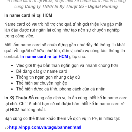
In name card rẻ tại HCM, nhận thiết kế name card nhanh chóng
cùng
Công ty TNHH In Kỹ Thuật Số - Digital Printing
In name card rẻ tại HCM
Name card có vai trò hỗ trợ cho quá trình giới thiệu khi gặp mặt
lần đầu được rút ngắn lại cũng như tạo nên sự chuyên nghiệp
trong công việc.
Mỗi tấm name card sẽ chứa đựng gần như đầy đủ thông tin khái
quát về người sở hữu như tên, đơn vị chức vụ công tác, thông tin
contact.
In name card rẻ tại HCM
giúp cho:
Việc giới thiệu bản thân ngắn gọn và nhanh chóng hơn
Dễ dàng cất giữ name card
Thông tin ngắn gọn nhưng đầy đủ
Thể hiện sự chuyên nghiệp
Thể hiện được cá tính, phong cách của cá nhân
In Kỹ Thuật Số
cung cấp dịch vụ in ấn cùng thiết kế in name card
tại chỗ. Chỉ 15 phút bạn sẽ có được bản thiết kế in name card rẻ
tại HCM hài lòng nhất.
Bạn cũng có thể tham khảo thêm về dịch vụ in PP, in hiflex tại:
>>
http://inpp.com.vn/tags/banner.html