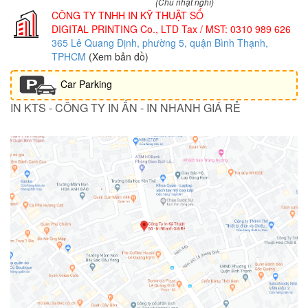
(Chủ nhật nghỉ)
CÔNG TY TNHH IN KỸ THUẬT SỐ
DIGITAL PRINTING Co., LTD
Tax / MST: 0310 989 626
365 Lê Quang Định, phường 5, quận Bình Thạnh,
TPHCM
(Xem bản đồ)
Car Parking
IN KTS - CÔNG TY IN ẤN - IN NHANH GIÁ RẺ