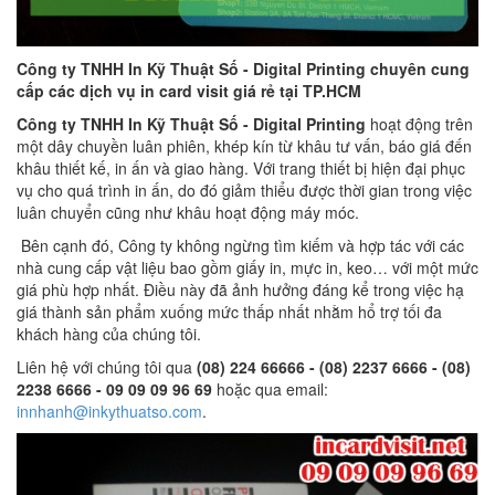
Công ty TNHH In Kỹ Thuật Số - Digital Printing chuyên cung
cấp các dịch vụ in card visit giá rẻ tại TP.HCM
Công ty TNHH In Kỹ Thuật Số - Digital Printing
hoạt động trên
một dây chuyền luân phiên, khép kín từ khâu tư vấn, báo giá đến
khâu thiết kế, in ấn và giao hàng. Với trang thiết bị hiện đại phục
vụ cho quá trình in ấn, do đó giảm thiểu được thời gian trong việc
luân chuyển cũng như khâu hoạt động máy móc.
Bên cạnh đó, Công ty không ngừng tìm kiếm và hợp tác với các
nhà cung cấp vật liệu bao gồm giấy in, mực in, keo… với một mức
giá phù hợp nhất. Điều này đã ảnh hưởng đáng kể trong việc hạ
giá thành sản phẩm xuống mức thấp nhất nhằm hổ trợ tối đa
khách hàng của chúng tôi.
Liên hệ với chúng tôi qua
(08) 224 66666 - (08) 2237 6666 - (08)
2238 6666 - 09 09 09 96 69
hoặc qua email:
innhanh@inkythuatso.com
.