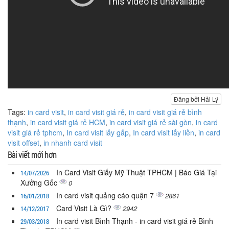
Đăng bởi Hải Lý
Tags:
in card visit
,
in card visit giá rẻ
,
in card visit giá rẻ bình
thạnh
,
in card visit giá rẻ HCM
,
in card visit giá rẻ sài gòn
,
in card
visit giá rẻ tphcm
,
In card visit lấy gấp
,
In card visit lấy liền
,
in card
visit offset
,
in nhanh card visit
Bài viết mới hơn
In Card Visit Giấy Mỹ Thuật TPHCM | Báo Giá Tại
14/07/2026
Xưởng Gốc
0
In card visit quảng cáo quận 7
2861
16/01/2018
Card Visit Là Gì?
2942
14/12/2017
In card visit Bình Thạnh - in card visit giá rẻ Bình
29/03/2018