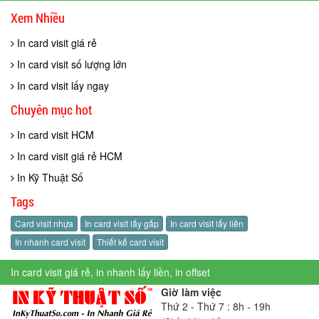
Xem Nhiều
In card visit giá rẻ
In card visit số lượng lớn
In card visit lấy ngay
Chuyên mục hot
In card visit HCM
In card visit giá rẻ HCM
In Kỹ Thuật Số
Tags
Card visit nhựa
In card visit lấy gấp
In card visit lấy liền
In nhanh card visit
Thiết kế card visit
In card visit giá rẻ, in nhanh lấy liền, in offset
Giờ làm việc
Thứ 2 - Thứ 7 : 8h - 19h