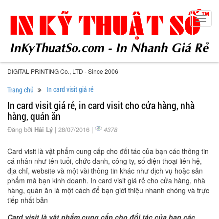
Toggl
navig
DIGITAL PRINTING Co., LTD - Since 2006
In card visit giá rẻ
Trang chủ
In card visit giá rẻ, in card visit cho cửa hàng, nhà
hàng, quán ăn
Đăng bởi
Hải Lý
| 28/07/2016 |
4378
Card visit là vật phẩm cung cấp cho đối tác của bạn các thông tin
cá nhân như tên tuổi, chức danh, công ty, số điện thoại liên hệ,
địa chỉ, website và một vài thông tin khác như dịch vụ hoặc sản
phẩm mà bạn kinh doanh. In card visit giá rẻ cho cửa hàng, nhà
hàng, quán ăn là một cách để bạn giới thiệu nhanh chóng và trực
tiếp nhất bản
Card visit là vật phẩm cung cấp cho đối tác của bạn các