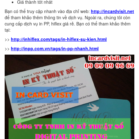
Giá thành tốt nhất
Bạn có thể truy cập nhanh vào địa chỉ web:
http://incardvisit.net
để tham khảo thêm thông tin về dịch vụ. Ngoài ra, chúng tôi còn
cung cấp dịch vụ in PP, hiflex giá rẻ. Bạn có thể tham khảo thêm
tại:
>>
http://inhiflex.com/tags/in-hiflex-su-kien.html
>>
http://inpp.com.vn/tags/in-pp-nhanh.html