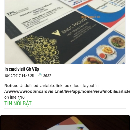
In card visit Gò Vấp
2927
18/12/2017 14:48:25
Notice
: Undefined variable: link_box_four_layout in
/www/wwwroot/incardvisit.net/live/app/home/view/mobile/article
on line
116
TIN NỔI BẬT