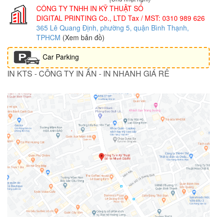
CÔNG TY TNHH IN KỸ THUẬT SỐ
DIGITAL PRINTING Co., LTD
Tax / MST: 0310 989 626
365 Lê Quang Định, phường 5, quận Bình Thạnh,
TPHCM
(Xem bản đồ)
Car Parking
IN KTS - CÔNG TY IN ẤN - IN NHANH GIÁ RẺ