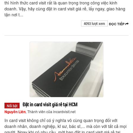
thì hình thức card visit rất là quan trọng trong công việc kinh
doanh. Vậy, hãy cùng đặt in card visit giá rẻ, lấy ngay, giao hàng
tận nơi t...
4093 lượt xem
ĐỌC TIẾP
Đặt in card visit giá rẻ tại HCM
Nổi bật
Nguyễn Liên
, Thành viên của incardvisit.net
In card visit không chỉ có ý nghĩa vô cùng quan trọng đối với
doanh nhân, doanh nghiệp, kĩ sư, bác sĩ,... mà còn với tất cả mọi
người. Ngay khi có nhu cầu, mời bạn đặt in card visit giá rẻ tại