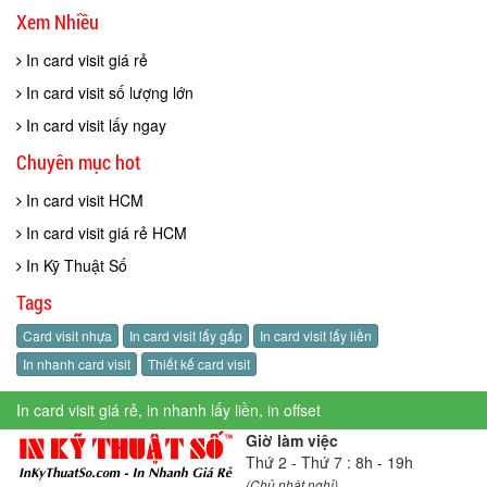
Xem Nhiều
In card visit giá rẻ
In card visit số lượng lớn
In card visit lấy ngay
Chuyên mục hot
In card visit HCM
In card visit giá rẻ HCM
In Kỹ Thuật Số
Tags
Card visit nhựa
In card visit lấy gấp
In card visit lấy liền
In nhanh card visit
Thiết kế card visit
In card visit giá rẻ, in nhanh lấy liền, in offset
Giờ làm việc
Thứ 2 - Thứ 7 : 8h - 19h
(Chủ nhật nghỉ)