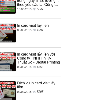
trong ngày, in số lượng ít
theo yêu cầu tại Công t...
5042
15/06/2015
In card visit lấy liền
4991
03/03/2015
In card visit lấy liền với
Công ty TNHH In Kỹ
Thuật Số - Digital Printing
4559
03/03/2015
Dịch vụ in card visit lấy
liền
5295
03/03/2015