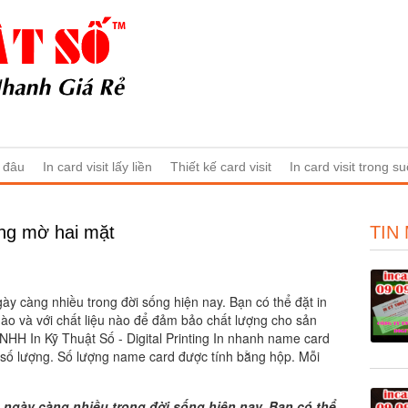
ở đâu
In card visit lấy liền
Thiết kế card visit
In card visit trong su
ng mờ hai mặt
TIN
 càng nhiều trong đời sống hiện nay. Bạn có thể đặt in
ào và với chất liệu nào để đảm bảo chất lượng cho sản
HH In Kỹ Thuật Số - Digital Printing In nhanh name card
 số lượng. Số lượng name card được tính bằng hộp. Mỗi
ngày càng nhiều trong đời sống hiện nay. Bạn có thể