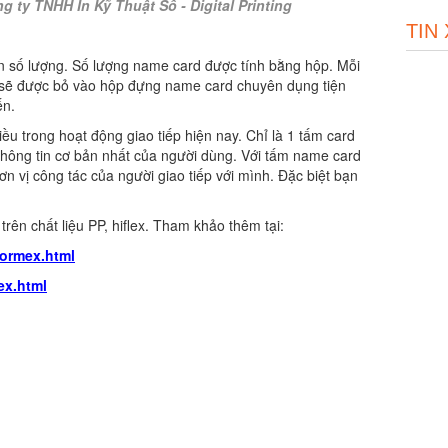
g ty TNHH In Kỹ Thuật Số - Digital Printing
TIN
n số lượng. Số lượng name card được tính bằng hộp. Mỗi
 sẽ được bỏ vào hộp đựng name card chuyên dụng tiện
ến.
u trong hoạt động giao tiếp hiện nay. Chỉ là 1 tấm card
hông tin cơ bản nhất của người dùng. Với tấm name card
n vị công tác của người giao tiếp với mình. Đặc biệt bạn
trên chất liệu PP, hiflex. Tham khảo thêm tại:
formex.html
lex.html