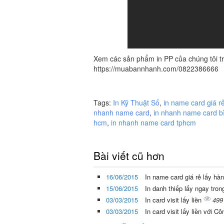
Xem các sản phẩm in PP của chúng tôi 
https://muabannhanh.com/0822386666
Tags:
In Kỹ Thuật Số
,
in name card giá r
nhanh name card
,
in nhanh name card b
hcm
,
in nhanh name card tphcm
Bài viết cũ hơn
16/06/2015
In name card giá rẻ lấy hà
15/06/2015
In danh thiếp lấy ngay tron
03/03/2015
In card visit lấy liền
499
03/03/2015
In card visit lấy liền với 