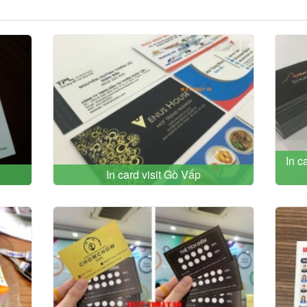
In c
In card visit Gò Vấp