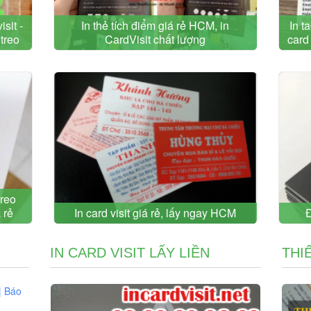
isit -
In thẻ tích điểm giá rẻ HCM, in
In t
 treo
CardVisit chất lượng
card
treo
 rẻ
In card visit giá rẻ, lấy ngay HCM
Đ
IN CARD VISIT LẤY LIỀN
THI