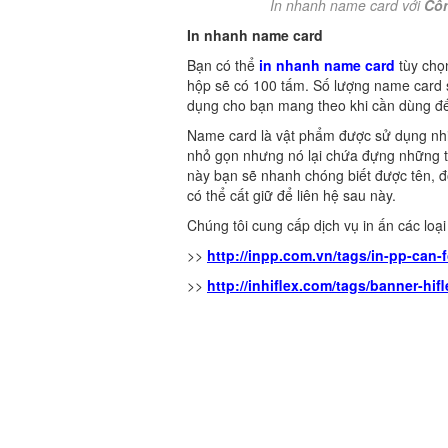
In nhanh name card với
Côn
In nhanh name card
Bạn có thể
in nhanh name card
tùy chọ
hộp sẽ có 100 tấm. Số lượng name card
dụng cho bạn mang theo khi cần dùng đ
Name card là vật phẩm được sử dụng nhiề
nhỏ gọn nhưng nó lại chứa đựng những t
này bạn sẽ nhanh chóng biết được tên, đơ
có thể cất giữ để liên hệ sau này.
Chúng tôi cung cấp dịch vụ in ấn các loại 
>>
http://inpp.com.vn/tags/in-pp-can-
>>
http://inhiflex.com/tags/banner-hif