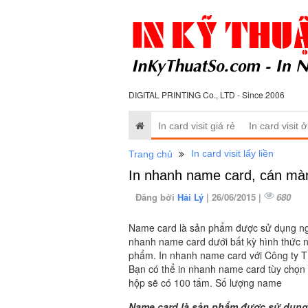
DIGITAL PRINTING Co., LTD - Since 2006
In card visit giá rẻ
In card visit 
In card visit lấy liền
Trang chủ
In nhanh name card, cán mà
Đăng bởi
Hải Lý
| 26/06/2015 |
680
Name card là sản phẩm được sử dụng ngày
nhanh name card dưới bất kỳ hình thức n
phẩm. In nhanh name card với Công ty TN
Bạn có thể in nhanh name card tùy chọn
hộp sẽ có 100 tấm. Số lượng name
Name card là sản phẩm được sử dụng 