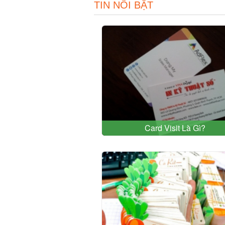
TIN NỔI BẬT
Card Visit Là Gì?