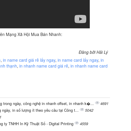
trên Mạng Xã Hội Mua Bán Nhanh:
Đăng bởi Hải Lý
ẻ
,
in name card giá rẻ lấy ngay
,
in name card lấy ngay
,
in
ình thạnh
,
in nhanh name card giá rẻ
,
in nhanh name card
ng trong ngày, công nghệ in nhanh offset, in nhanh k�...
4691
g ngày, in số lượng ít theo yêu cầu tại Công t...
5042
1
Công ty TNHH In Kỹ Thuật Số - Digital Printing
4559