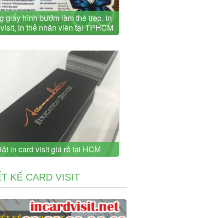
ag giấy hình bướm làm thẻ treo, in
 visit, in thẻ nhân viên tại TPHCM
ặt in card visit giá rẻ tại HCM
ẾT KẾ CARD VISIT