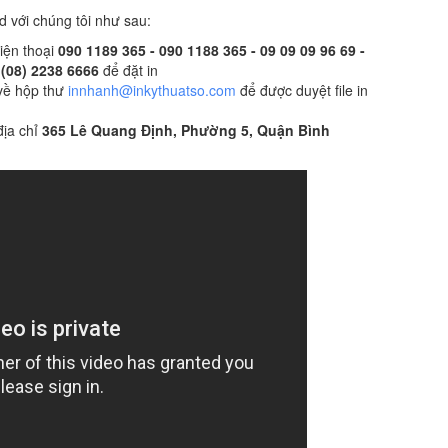
 với chúng tôi như sau:
điện thoại
090 1189 365 - 090 1188 365 - 09 09 09 96 69 -
- (08) 2238 6666
để đặt in
 về hộp thư
innhanh@inkythuatso.com
để được duyệt file in
địa chỉ
365 Lê Quang Định, Phường 5, Quận Bình