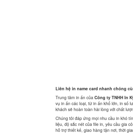
Liên hệ in name card nhanh chóng cùn
Trung tâm in ấn của
Công ty TNHH In Kỹ
vụ in ấn các loại, từ in ấn khổ lớn, in số 
khách sẽ hoàn toàn hài lòng với chất lượ
Chúng tôi đáp ứng mọi nhu cầu in khó tín
liệu, độ sắc nét của file in, yêu cầu gia
hỗ trợ thiết kế, giao hàng tận nơi, thời g