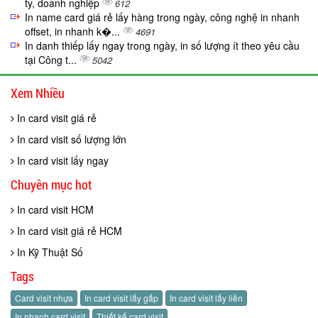
ty, doanh nghiệp
612
In name card giá rẻ lấy hàng trong ngày, công nghệ in nhanh
offset, in nhanh k�...
4691
In danh thiếp lấy ngay trong ngày, in số lượng ít theo yêu cầu
tại Công t...
5042
Xem Nhiều
In card visit giá rẻ
In card visit số lượng lớn
In card visit lấy ngay
Chuyên mục hot
In card visit HCM
In card visit giá rẻ HCM
In Kỹ Thuật Số
Tags
Card visit nhựa
In card visit lấy gấp
In card visit lấy liền
In nhanh card visit
Thiết kế card visit