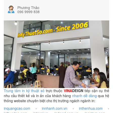
Phương Thảo
096 9999 838
Trung tâm in kỹ thuật số
trực thuộc
VINA
DEIGN
tiếp cận cụ thể
nhu cầu thiết kế và in ấn của khách hàng
nhanh dễ dàng
qua hệ
thống website chuyên biệt cho thị trường ngách ngành in:
inquangcao.com
-
innhanh.com.vn
-
inthenhua.com
-