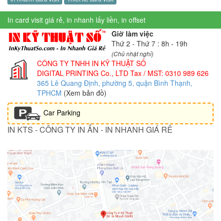
In card visit giá rẻ, in nhanh lấy liền, in offset
Giờ làm việc
Thứ 2 - Thứ 7 : 8h - 19h
(Chủ nhật nghỉ)
CÔNG TY TNHH IN KỸ THUẬT SỐ
DIGITAL PRINTING Co., LTD
Tax / MST: 0310 989 626
365 Lê Quang Định, phường 5, quận Bình Thạnh,
TPHCM
(Xem bản đồ)
Car Parking
IN KTS - CÔNG TY IN ẤN - IN NHANH GIÁ RẺ