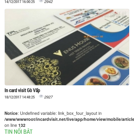
2942
14/12/2017 16:00:25
In card visit Gò Vấp
2927
18/12/2017 14:48:25
Notice
: Undefined variable: link_box_four_layout in
/www/wwwroot/incardvisit.net/live/app/home/view/mobile/article
on line
132
TIN NỔI BẬT