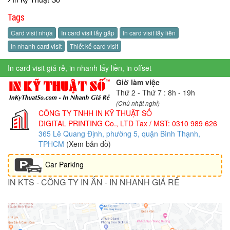
Tags
Card visit nhựa
In card visit lấy gấp
In card visit lấy liền
In nhanh card visit
Thiết kế card visit
In card visit giá rẻ, in nhanh lấy liền, in offset
Giờ làm việc
Thứ 2 - Thứ 7 : 8h - 19h
(Chủ nhật nghỉ)
CÔNG TY TNHH IN KỸ THUẬT SỐ
DIGITAL PRINTING Co., LTD
Tax / MST: 0310 989 626
365 Lê Quang Định, phường 5, quận Bình Thạnh,
TPHCM
(Xem bản đồ)
Car Parking
IN KTS - CÔNG TY IN ẤN - IN NHANH GIÁ RẺ