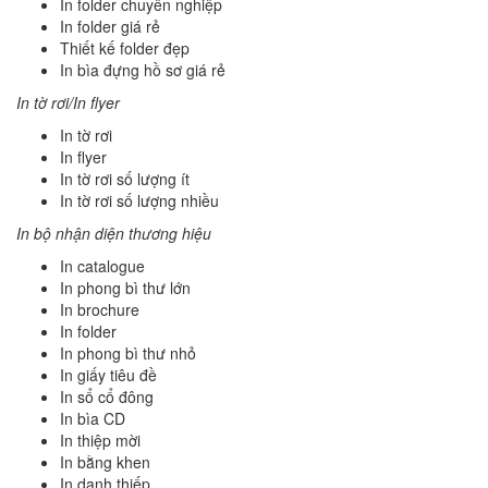
In folder chuyên nghiệp
In folder giá rẻ
Thiết kế folder đẹp
In bìa đựng hồ sơ giá rẻ
In tờ rơi/In flyer
In tờ rơi
In flyer
In tờ rơi số lượng ít
In tờ rơi số lượng nhiều
In bộ nhận diện thương hiệu
In catalogue
In phong bì thư lớn
In brochure
In folder
In phong bì thư nhỏ
In giấy tiêu đề
In sổ cổ đông
In bìa CD
In thiệp mời
In bằng khen
In danh thiếp