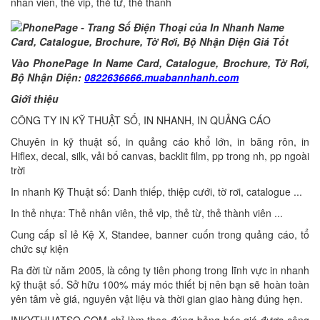
nhân viên, thẻ vip, thẻ từ, thẻ thành
Vào PhonePage In Name Card, Catalogue, Brochure, Tờ Rơi,
Bộ Nhận Diện:
0822636666.muabannhanh.com
Giới thiệu
CÔNG TY IN KỸ THUẬT SỐ, IN NHANH, IN QUẢNG CÁO
Chuyên in kỹ thuật số, in quảng cáo khổ lớn, in băng rôn, in
Hiflex, decal, silk, vải bố canvas, backlit film, pp trong nh, pp ngoài
trời
In nhanh Kỹ Thuật số: Danh thiếp, thiệp cưới, tờ rơi, catalogue ...
In thẻ nhựa: Thẻ nhân viên, thẻ vip, thẻ từ, thẻ thành viên ...
Cung cấp sỉ lẻ Kệ X, Standee, banner cuốn trong quảng cáo, tổ
chức sự kiện
Ra đời từ năm 2005, là công ty tiên phong trong lĩnh vực in nhanh
kỹ thuật số. Sở hữu 100% máy móc thiết bị nên bạn sẽ hoàn toàn
yên tâm về giá, nguyên vật liệu và thời gian giao hàng đúng hẹn.
INKYTHUATSO.COM chỉ làm theo đúng bảng báo giá được công