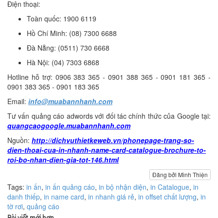
Điện thoại:
Toàn quốc: 1900 6119
Hồ Chí Minh: (08) 7300 6688
Đà Nẵng: (0511) 730 6668
Hà Nội: (04) 7303 6868
Hotline hỗ trợ: 0906 383 365 - 0901 388 365 - 0901 181 365 -
0901 383 365 - 0901 183 365
Email:
info@muabannhanh.com
Tư vấn quảng cáo adwords với đối tác chính thức của Google tại:
quangcaogoogle.muabannhanh.com
Nguồn:
http://dichvuthietkeweb.vn/phonepage-trang-so-
dien-thoai-cua-in-nhanh-name-card-catalogue-brochure-to-
roi-bo-nhan-dien-gia-tot-146.html
Đăng bởi Minh Thiện
Tags:
in ấn
,
in ấn quảng cáo
,
in bộ nhận diện
,
in Catalogue
,
in
danh thiếp
,
in name card
,
in nhanh giá rẻ
,
in offset chất lượng
,
in
tờ rơi
,
quảng cáo
Bài viết mới hơn