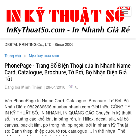
Toggl
navig
DIGITAL PRINTING Co., LTD - Since 2006
Mẹo hay mua sắm
Trang chủ
PhonePage - Trang Số Điện Thoại của In Nhanh Name
Card, Catalogue, Brochure, Tờ Rơi, Bộ Nhận Diện Giá
Tốt
Đăng bởi
Minh Thiện
| 28/04/2016 |
15
Vào PhonePage In Name Card, Catalogue, Brochure, Tờ Rơi, Bộ
Nhận Diện: 0822636666.muabannhanh.com Giới thiệu CÔNG TY
IN KỸ THUẬT SỐ, IN NHANH, IN QUẢNG CÁO Chuyên in kỹ thuật
số, in quảng cáo khổ lớn, in băng rôn, in Hiflex, decal, silk, vải bố
canvas, backlit film, pp trong nh, pp ngoài trời In nhanh Kỹ Thuật
số: Danh thiếp, thiệp cưới, tờ rơi, catalogue ... In thẻ nhựa: Thẻ