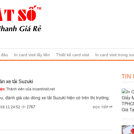
ở đâu
In card visit lấy liền
Thiết kế card visit
In card visit trong su
TIN
n xe tải Suzuki
iện
, Thành viên của incardvisit.net
u, đánh giá các dòng xe tải Suzuki hiện có trên thị trường.
1767
ĐỌC TIẾP
016 11:24:52