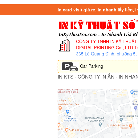
In card visit giá rẻ, in nhanh lấy liền, i
CÔNG TY TNHH IN KỸ THUẬT
DIGITAL PRINTING Co., LTD
Ta
365 Lê Quang Định, phường 5
Car Parking
IN KTS - CÔNG TY IN ẤN - IN NHA