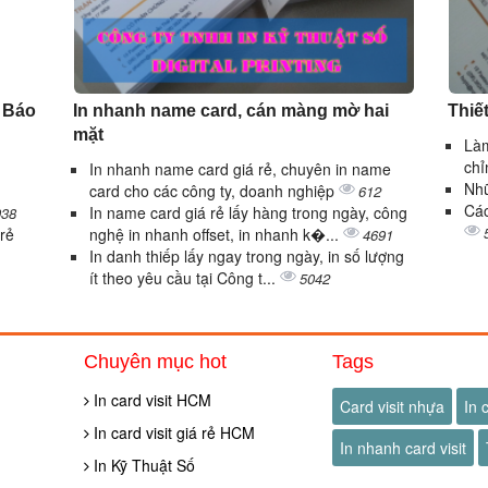
| Báo
In nhanh name card, cán màng mờ hai
Thiết
mặt
Làm
ch
In nhanh name card giá rẻ, chuyên in name
Nhữ
card cho các công ty, doanh nghiệp
612
Các
In name card giá rẻ lấy hàng trong ngày, công
038
 rẻ
nghệ in nhanh offset, in nhanh k�...
4691
In danh thiếp lấy ngay trong ngày, in số lượng
ít theo yêu cầu tại Công t...
5042
Chuyên mục hot
Tags
In card visit HCM
Card visit nhựa
In 
In card visit giá rẻ HCM
In nhanh card visit
In Kỹ Thuật Số