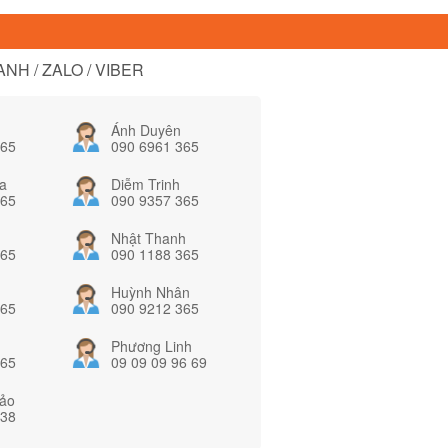
NH / ZALO / VIBER
Ánh Duyên
365
090 6961 365
a
Diễm Trinh
365
090 9357 365
Nhật Thanh
365
090 1188 365
Huỳnh Nhân
365
090 9212 365
Phương Linh
365
09 09 09 96 69
ảo
838