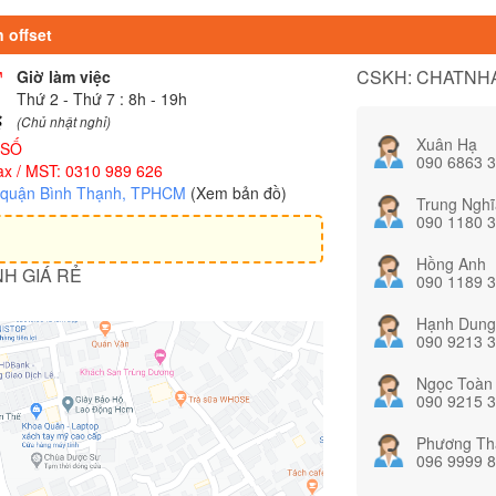
n offset
CSKH: CHATNHA
Giờ làm việc
Thứ 2 - Thứ 7 : 8h - 19h
(Chủ nhật nghỉ)
Xuân Hạ
 SỐ
090 6863 
x / MST: 0310 989 626
, quận Bình Thạnh, TPHCM
(Xem bản đồ)
Trung Nghĩ
090 1180 
Hồng Anh
NH GIÁ RẺ
090 1189 
Hạnh Dung
090 9213 
Ngọc Toàn
090 9215 
Phương Th
096 9999 