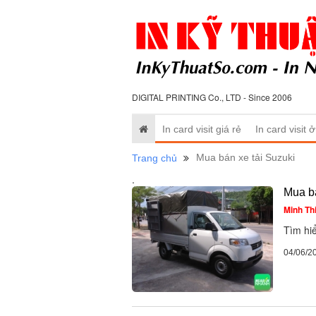
DIGITAL PRINTING Co., LTD - Since 2006
In card visit giá rẻ
In card visit 
Mua bán xe tải Suzuki
Trang chủ
.
Mua bá
Minh Th
Tìm hiể
04/06/2