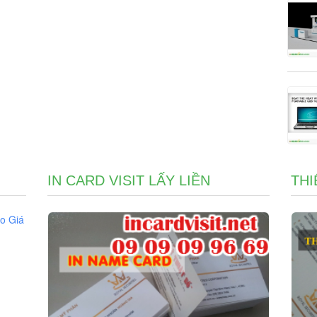
IN CARD VISIT LẤY LIỀN
THI