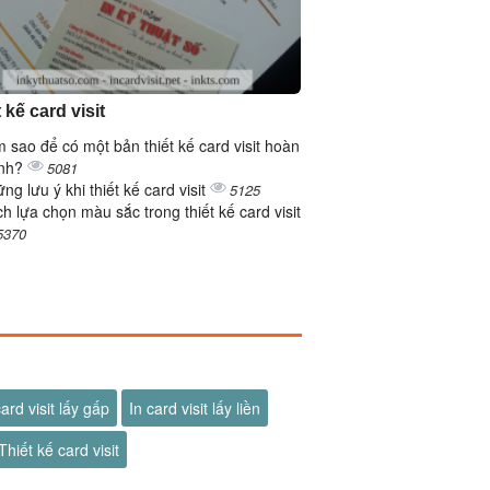
 kế card visit
 sao để có một bản thiết kế card visit hoàn
ỉnh?
5081
ng lưu ý khi thiết kế card visit
5125
h lựa chọn màu sắc trong thiết kế card visit
5370
card visit lấy gấp
In card visit lấy liền
Thiết kế card visit