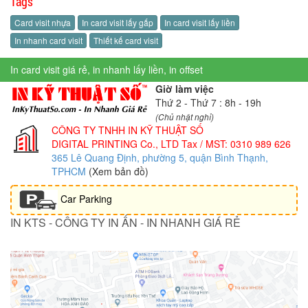
Tags
Card visit nhựa
In card visit lấy gấp
In card visit lấy liền
In nhanh card visit
Thiết kế card visit
In card visit giá rẻ, in nhanh lấy liền, in offset
Giờ làm việc
Thứ 2 - Thứ 7 : 8h - 19h
(Chủ nhật nghỉ)
CÔNG TY TNHH IN KỸ THUẬT SỐ
DIGITAL PRINTING Co., LTD
Tax / MST: 0310 989 626
365 Lê Quang Định, phường 5, quận Bình Thạnh,
TPHCM
(Xem bản đồ)
Car Parking
IN KTS - CÔNG TY IN ẤN - IN NHANH GIÁ RẺ