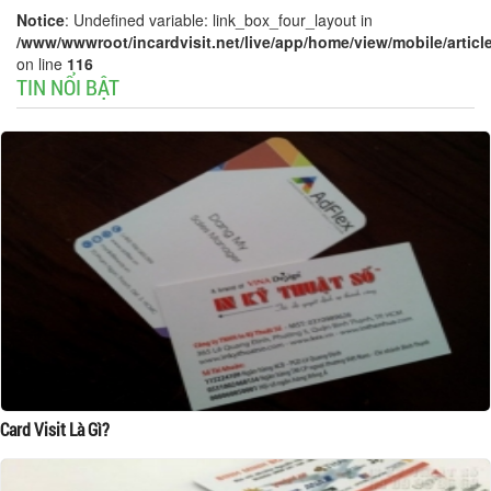
Notice
: Undefined variable: link_box_four_layout in
/www/wwwroot/incardvisit.net/live/app/home/view/mobile/article
on line
116
TIN NỔI BẬT
Card Visit Là Gì?