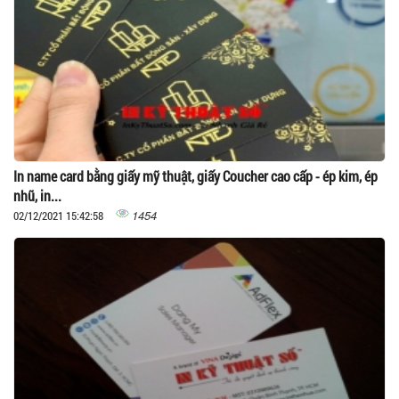
In name card bằng giấy mỹ thuật, giấy Coucher cao cấp - ép kim, ép
nhũ, in...
1454
02/12/2021 15:42:58