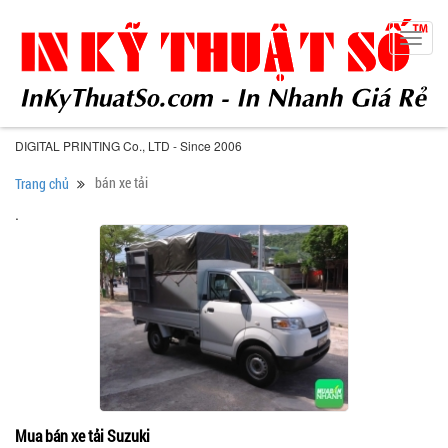
Toggl
navig
DIGITAL PRINTING Co., LTD - Since 2006
bán xe tải
Trang chủ
.
Mua bán xe tải Suzuki